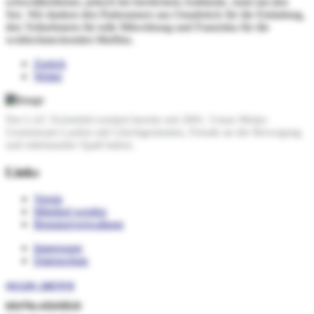
schweißtreibener, jedoch bei herrlichem Ambiente, rund um den
See. Wir danken den Parkrunners aus Osnabrück für die Einladung,
den Teilnehmern für tolle Mitwirkung und Franziska für die
wohlschmeckenden Muffins.
Zurück
Weiter
Der LAC Eichsfeld existiert bereits seit 2001. Unser Motto:
Gemeinsam Laufen mit Gleichgesinnten, Freude an der Bewegung
und miteinander Spaß haben.
Links
Verein
Mitglied werden
Benutzerverwaltung
Impressum
Datenschutz
(01520) 2887978
info@lac-eichsfeld.de